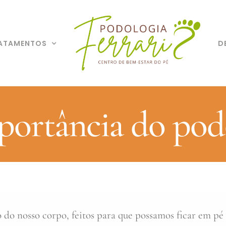
ATAMENTOS
D
portância do pod
o do nosso corpo, feitos para que possamos ficar em pé 