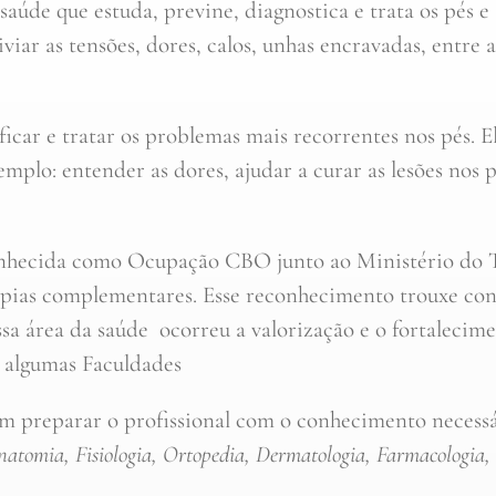
saúde que estuda, previne, diagnostica e trata os pés 
iviar as tensões, dores, calos, unhas encravadas, entre 
icar e tratar os problemas mais recorrentes nos pés. E
mplo: entender as dores, ajudar a curar as lesões nos 
onhecida como Ocupação CBO junto ao Ministério do Tra
pias complementares. Esse reconhecimento trouxe cons
a área da saúde ocorreu a valorização e o fortalecime
algumas Faculdades
 em preparar o profissional com o conhecimento necessá
atomia, Fisiologia, Ortopedia, Dermatologia, Farmacologia,