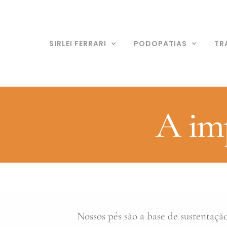
Ir
para
o
SIRLEI FERRARI
PODOPATIAS
TR
conteúdo
A im
Nossos pés são a base de sustentaçã