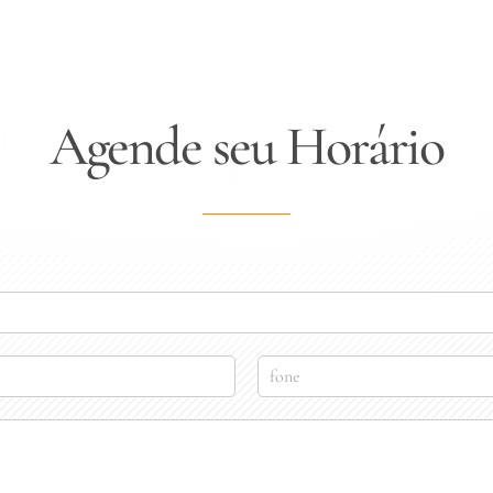
Agende seu Horário
F
o
n
e
*