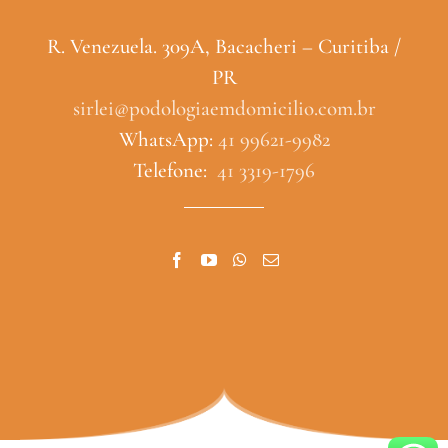
R. Venezuela. 309A, Bacacheri – Curitiba /
PR
sirlei@podologiaemdomicilio.com.br
WhatsApp:
41 99621-9982
Telefone:
41 3319-1796