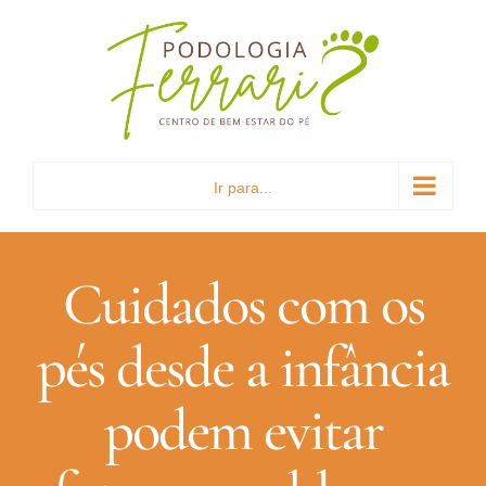
Ir
para
o
conteúdo
Ir para...
Cuidados com os
pés desde a infância
podem evitar