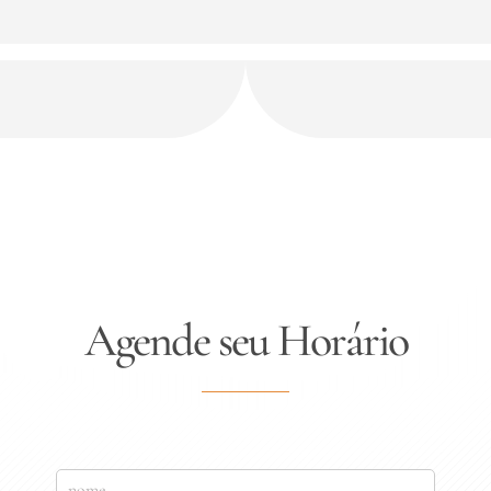
Agende seu Horário
N