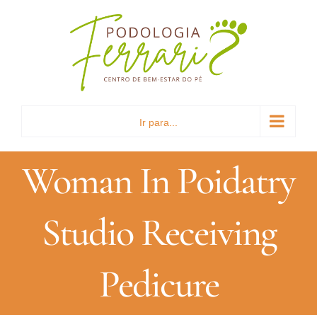
Ir
para
o
conteúdo
Ir para...
Woman In Poidatry
Studio Receiving
Pedicure